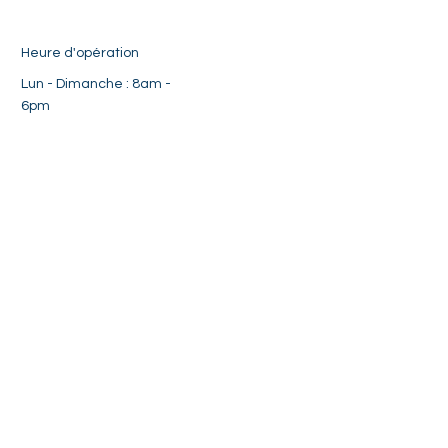
Heure d'opération
Lun - Dimanche : 8am -
6pm ​​
Suivez-nous :
Contact
581-928-6565
raphael@panoramaservices.ca
anthony@panoramaservices.ca